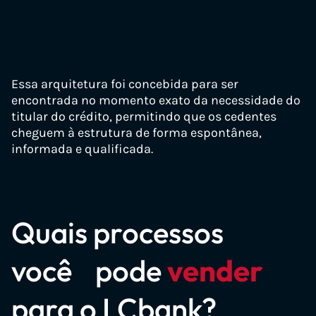
Domínios de Precatórios
↑
↓
precatoriodoinss.com.br
precatoriofederal.com.br
Essa arquitetura foi concebida para ser
encontrada no momento exato da necessidade do
consultarprecatoriopelocpf.com.br
titular do crédito, permitindo que os cedentes
consultarprecatorio.com.br
cheguem à estrutura de forma espontânea,
informada e qualificada.
precatóriodoinss.com.br
precatorioinss2026.com.br
precatoriosdoinss.com.br
Quais processos
precatorio2026.com.br
Domínios de RPVs
↑
↓
precatoriobrasil.com.br
você pode
vender
precatorioatrasado.com.br
para o LCbank?
rpv.com.br
precatoriocomum.com.br