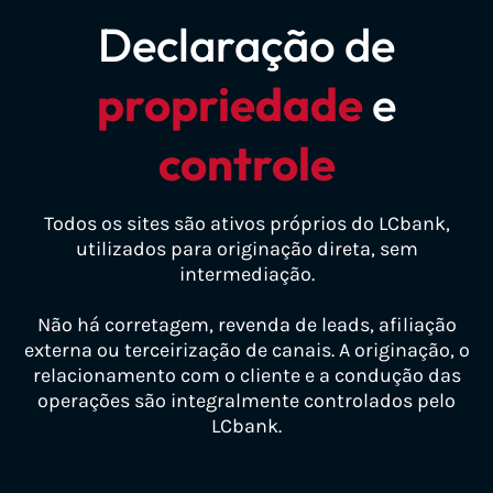
pjetrf1.com.br
precatorioserpv.com.br
Declaração de
precatoriodofundef.com.br
pjetrf2.com.br
receberrpv.com.br
precatoriodogdf.com.br
propriedade
e
pjetrf3.com.br
rpvtrf.com.br
precatoriodoscorreios.com.br
pjetrf4.com.br
rpvtrf1.com.br
controle
precatorioerpv.com.br
pjetrf5.com.br
rpvtrf2.com.br
precatorioestadual.com.br
pjetrf6.com.br
Todos os sites são ativos próprios do LCbank,
rpvtrf3.com.br
precatoriogdf.com.br
utilizados para originação direta, sem
precweb.com.br
rpvtrf4.com.br
precatorioinss2025.com.br
intermediação.
processodoinss.com.br
rpvtrf5.com.br
precatorioinss2028.com.br
Não há corretagem, revenda de leads, afiliação
retroativodoinss.com.br
rpvtrf6.com.br
precatorioinss2029.com.br
externa ou terceirização de canais. A originação, o
relacionamento com o cliente e a condução das
trf1consulta.com.br
rpvtributario.com.br
precatorioinss2030.com.br
operações são integralmente controlados pelo
trf2consulta.com.br
rpvtrt.com.br
LCbank.
precatoriomg.com.br
trf3consulta.com.br
trf1rpv.com.br
precatoriotributario.com.br