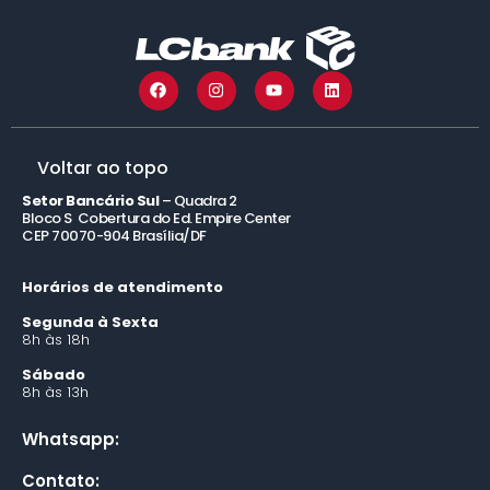
rpvrj.com.br
precatorio2029.com.br
rpvrs.com.br
precatorio2030.com.br
rpvsp.com.br
lcbprecatoriorpv.com.br
Voltar ao topo
lcbrpv.com.br
Setor Bancário Sul
– Quadra 2
Bloco S Cobertura do Ed. Empire Center
CEP 70070-904 Brasília/DF
Horários de atendimento
Segunda à Sexta
8h às 18h
Sábado
8h às 13h
Whatsapp:
Contato: