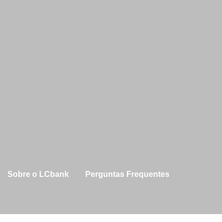
Ir
para
o
conteúdo
Sobre o LCbank
Perguntas Frequentes